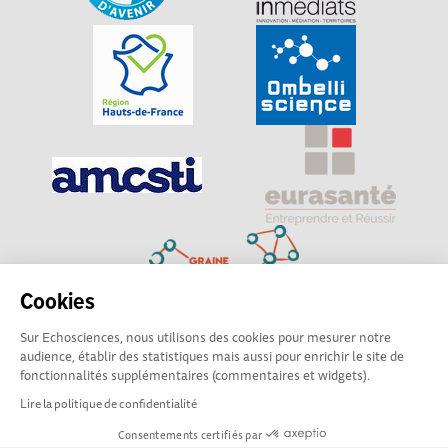
Cookies
Sur Echosciences, nous utilisons des cookies pour mesurer notre
Explorer, s’exprimer, rentrer en contact : Echosciences
audience, établir des statistiques mais aussi pour enrichir le site de
Hauts-de-France est le réseau social des amateurs de
fonctionnalités supplémentaires (commentaires et widgets).
sciences et de technologies du territoire
Lire la politique de confidentialité
Consentements certifiés par
Mentions légales
|
Politique de confidentialité
|
CGU