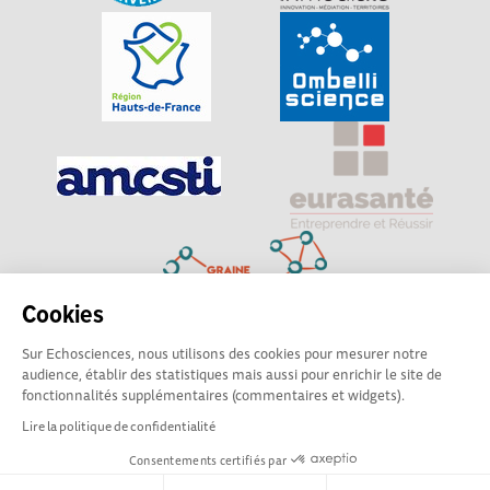
Cookies
Sur Echosciences, nous utilisons des cookies pour mesurer notre
Explorer, s’exprimer, rentrer en contact : Echosciences
audience, établir des statistiques mais aussi pour enrichir le site de
Hauts-de-France est le réseau social des amateurs de
fonctionnalités supplémentaires (commentaires et widgets).
sciences et de technologies du territoire
Lire la politique de confidentialité
Consentements certifiés par
Mentions légales
|
Politique de confidentialité
|
CGU