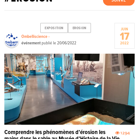
SUIVRE
EXPOSITION
EROSION
JUIN
17
Ombelliscience -
événement
publié le
20/06/2022
2022
Comprendre les phénomènes d’érosion les
1294
mains dans le sable au Musée d’Histoire de la Vie