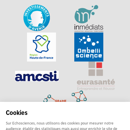
Cookies
Sur Echosciences, nous utilisons des cookies pour mesurer notre
Explorer, s’exprimer, rentrer en contact : Echosciences
audience, établir des statistiques mais aussi pour enrichir le site de