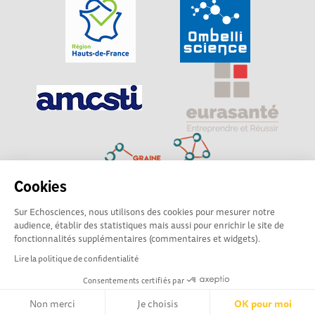
Cookies
Sur Echosciences, nous utilisons des cookies pour mesurer notre
Explorer, s’exprimer, rentrer en contact : Echosciences
audience, établir des statistiques mais aussi pour enrichir le site de
Hauts-de-France est le réseau social des amateurs de
fonctionnalités supplémentaires (commentaires et widgets).
sciences et de technologies du territoire
Lire la politique de confidentialité
Consentements certifiés par
Mentions légales
|
Politique de confidentialité
|
CGU
|
Ligne éditoriale
Non merci
Je choisis
OK pour moi