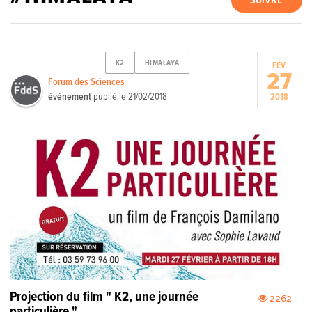
SUIVRE
K2
HIMALAYA
FÉV.
27
Forum des Sciences
événement
publié le
21/02/2018
2018
Projection du film " K2, une journée
2262
particulière "