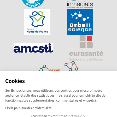
Cookies
Sur Echosciences, nous utilisons des cookies pour mesurer notre
Explorer, s’exprimer, rentrer en contact : Echosciences
audience, établir des statistiques mais aussi pour enrichir le site de
Hauts-de-France est le réseau social des amateurs de
fonctionnalités supplémentaires (commentaires et widgets).
sciences et de technologies du territoire
Lire la politique de confidentialité
Consentements certifiés par