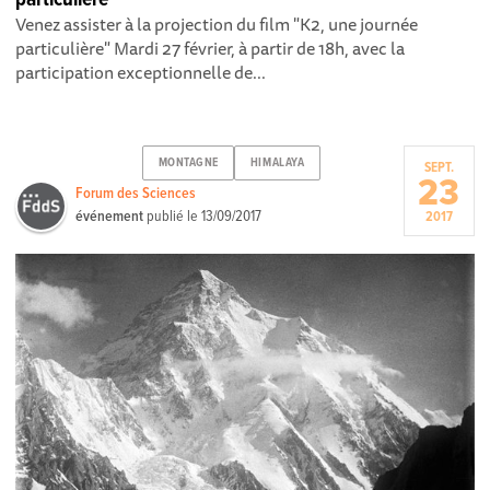
Venez assister à la projection du film "K2, une journée
particulière" Mardi 27 février, à partir de 18h, avec la
participation exceptionnelle de...
MONTAGNE
HIMALAYA
SEPT.
23
Forum des Sciences
événement
publié le
13/09/2017
2017