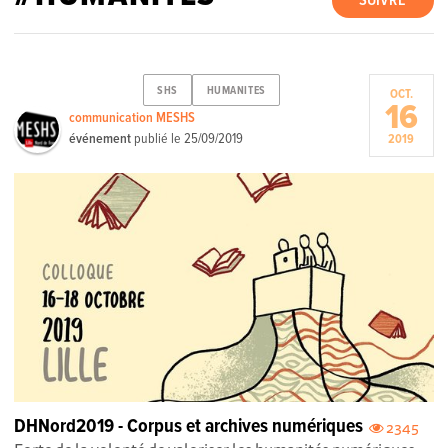
SUIVRE
SHS
HUMANITES
OCT.
16
communication MESHS
événement
publié le
25/09/2019
2019
DHNord2019 - Corpus et archives numériques
2345