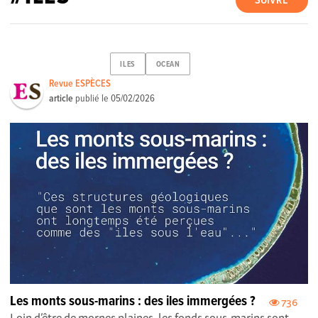
SUIVRE
ILES
OCEAN
Revue ESPÈCES
article
publié le
05/02/2026
Les monts sous-marins : des iles immergées ?
736
Loin d’être de mornes plaines, les fonds sous-marins sont