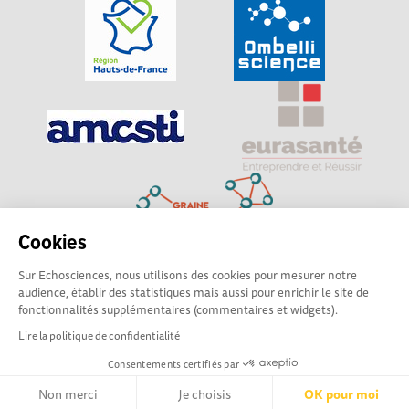
Cookies
Sur Echosciences, nous utilisons des cookies pour mesurer notre
Explorer, s’exprimer, rentrer en contact : Echosciences
audience, établir des statistiques mais aussi pour enrichir le site de
Hauts-de-France est le réseau social des amateurs de
fonctionnalités supplémentaires (commentaires et widgets).
sciences et de technologies du territoire
Lire la politique de confidentialité
Consentements certifiés par
Mentions légales
|
Politique de confidentialité
|
CGU
|
Ligne éditoriale
Non merci
Je choisis
OK pour moi