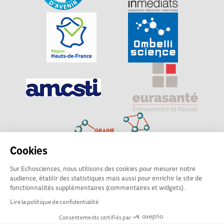
Cookies
Sur Echosciences, nous utilisons des cookies pour mesurer notre
Explorer, s’exprimer, rentrer en contact : Echosciences
audience, établir des statistiques mais aussi pour enrichir le site de
Hauts-de-France est le réseau social des amateurs de
fonctionnalités supplémentaires (commentaires et widgets).
sciences et de technologies du territoire
Lire la politique de confidentialité
Consentements certifiés par
Mentions légales
|
Politique de confidentialité
|
CGU