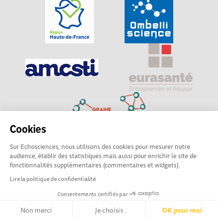
Cookies
Sur Echosciences, nous utilisons des cookies pour mesurer notre
Explorer, s’exprimer, rentrer en contact : Echosciences
audience, établir des statistiques mais aussi pour enrichir le site de
Hauts-de-France est le réseau social des amateurs de
fonctionnalités supplémentaires (commentaires et widgets).
sciences et de technologies du territoire
Lire la politique de confidentialité
Consentements certifiés par
Mentions légales
|
Politique de confidentialité
|
CGU
|
Ligne éditoriale
Non merci
Je choisis
OK pour moi