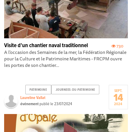
Visite d’un chantier naval traditionnel
730
A l’occasion des Semaines de la mer , la Fédération Régionale
pour la Culture et le Patrimoine Maritimes - FRCPM ouvre
les portes de son chantier...
PATRIMOINE
JOURNEES-DU-PATRIMOINE
SEPT.
14
Laureline Vallat
événement
publié le
23/07/2024
2024