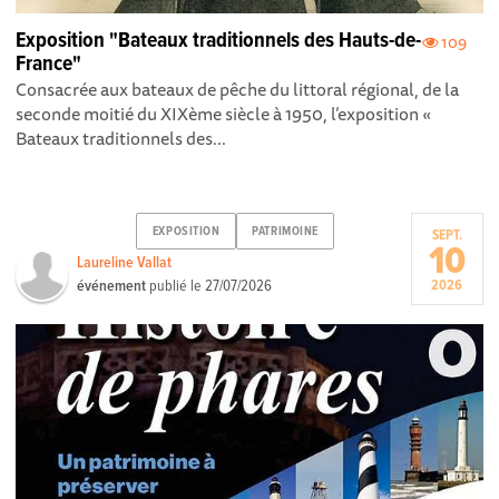
Exposition "Bateaux traditionnels des Hauts-de-
109
France"
Consacrée aux bateaux de pêche du littoral régional, de la
seconde moitié du XIXème siècle à 1950, l’exposition «
Bateaux traditionnels des...
EXPOSITION
PATRIMOINE
SEPT.
10
Laureline Vallat
événement
publié le
27/07/2026
2026