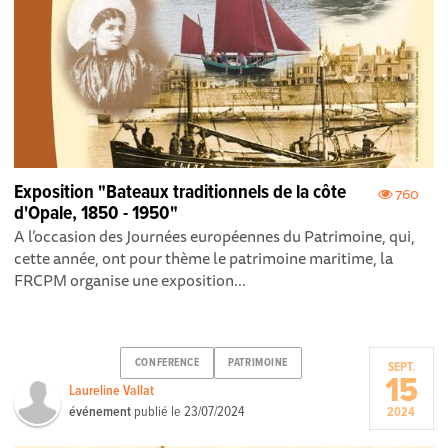
Exposition "Bateaux traditionnels de la côte
760
d'Opale, 1850 - 1950"
A l’occasion des Journées européennes du Patrimoine, qui,
cette année, ont pour thème le patrimoine maritime, la
FRCPM organise une exposition...
CONFERENCE
PATRIMOINE
SEPT.
15
Laureline Vallat
événement
publié le
23/07/2024
2024