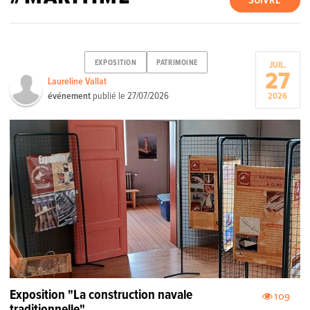
SUIVRE
EXPOSITION
PATRIMOINE
JUIL.
27
Laureline Vallat
événement
publié le
27/07/2026
2026
Exposition "La construction navale
109
traditionnelle"