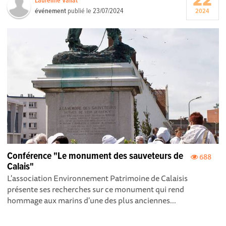
22
Laureline Vallat
événement
publié le
23/07/2024
2024
Conférence "Le monument des sauveteurs de
688
Calais"
L'association Environnement Patrimoine de Calaisis
présente ses recherches sur ce monument qui rend
hommage aux marins d'une des plus anciennes...