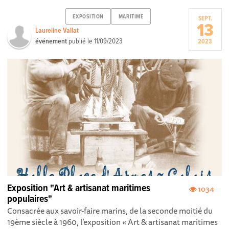
EXPOSITION
MARITIME
SEPT.
13
Laureline Vallat
événement
publié le
11/09/2023
2023
Exposition "Art & artisanat maritimes
1034
populaires"
Consacrée aux savoir-faire marins, de la seconde moitié du
19ème siècle à 1960, l’exposition « Art & artisanat maritimes