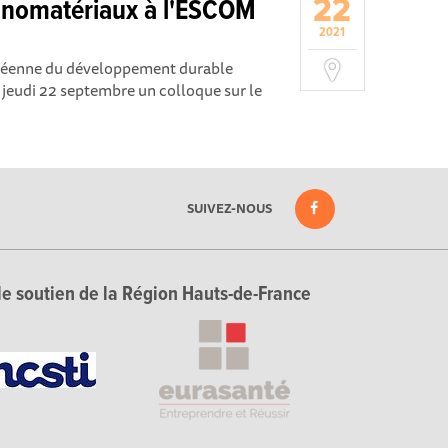
22
anomatériaux à l'ESCOM
2021
opéenne du développement durable
 jeudi 22 septembre un colloque sur le
SUIVEZ-NOUS
le soutien de la Région Hauts-de-France