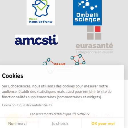
Cookies
Sur Echosciences, nous utilisons des cookies pour mesurer notre
Explorer, s’exprimer, rentrer en contact : Echosciences
audience, établir des statistiques mais aussi pour enrichir le site de
Hauts-de-France est le réseau social des amateurs de
fonctionnalités supplémentaires (commentaires et widgets).
sciences et de technologies du territoire
Lire la politique de confidentialité
Consentements certifiés par
Mentions légales
|
Politique de confidentialité
|
CGU
|
Ligne éditoriale
Non merci
Je choisis
OK pour moi