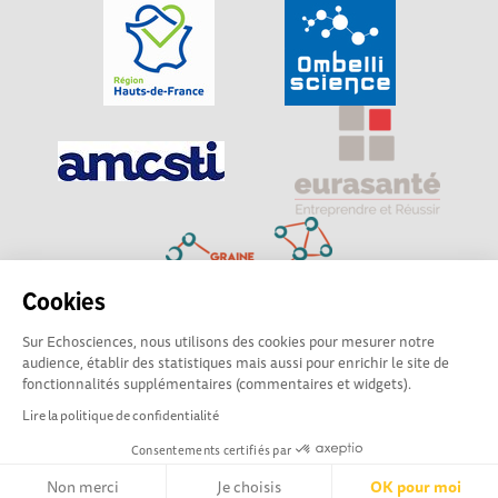
Cookies
Sur Echosciences, nous utilisons des cookies pour mesurer notre
Explorer, s’exprimer, rentrer en contact : Echosciences
audience, établir des statistiques mais aussi pour enrichir le site de
Hauts-de-France est le réseau social des amateurs de
fonctionnalités supplémentaires (commentaires et widgets).
sciences et de technologies du territoire
Lire la politique de confidentialité
Consentements certifiés par
Mentions légales
|
Politique de confidentialité
|
CGU
|
Ligne éditoriale
Non merci
Je choisis
OK pour moi