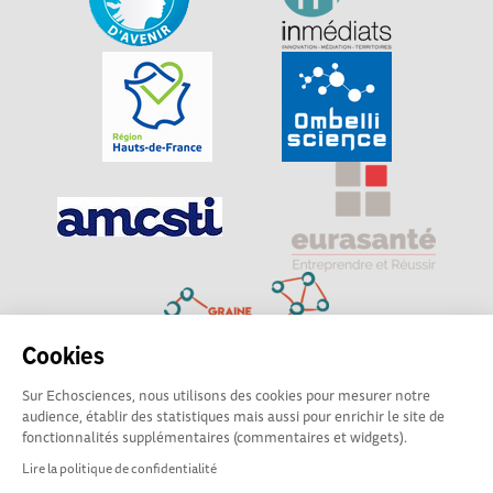
Cookies
Sur Echosciences, nous utilisons des cookies pour mesurer notre
Explorer, s’exprimer, rentrer en contact : Echosciences
audience, établir des statistiques mais aussi pour enrichir le site de
Hauts-de-France est le réseau social des amateurs de
fonctionnalités supplémentaires (commentaires et widgets).
sciences et de technologies du territoire
Lire la politique de confidentialité