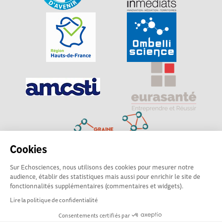
Cookies
Sur Echosciences, nous utilisons des cookies pour mesurer notre
Explorer, s’exprimer, rentrer en contact : Echosciences
audience, établir des statistiques mais aussi pour enrichir le site de
Hauts-de-France est le réseau social des amateurs de
fonctionnalités supplémentaires (commentaires et widgets).
sciences et de technologies du territoire
Lire la politique de confidentialité
Consentements certifiés par
Mentions légales
|
Politique de confidentialité
|
CGU