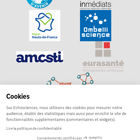
Cookies
Sur Echosciences, nous utilisons des cookies pour mesurer notre
Explorer, s’exprimer, rentrer en contact : Echosciences
audience, établir des statistiques mais aussi pour enrichir le site de
Hauts-de-France est le réseau social des amateurs de
fonctionnalités supplémentaires (commentaires et widgets).
sciences et de technologies du territoire
Lire la politique de confidentialité
Consentements certifiés par
Mentions légales
|
Politique de confidentialité
|
CGU