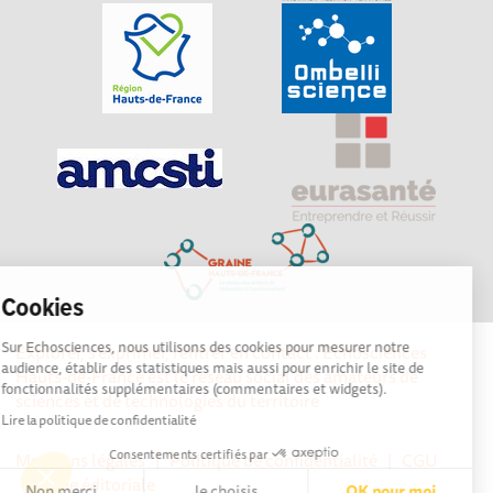
Cookies
Sur Echosciences, nous utilisons des cookies pour mesurer notre
Explorer, s’exprimer, rentrer en contact : Echosciences
audience, établir des statistiques mais aussi pour enrichir le site de
Hauts-de-France est le réseau social des amateurs de
fonctionnalités supplémentaires (commentaires et widgets).
sciences et de technologies du territoire
Lire la politique de confidentialité
Consentements certifiés par
Mentions légales
|
Politique de confidentialité
|
CGU
|
Ligne éditoriale
Non merci
Je choisis
OK pour moi