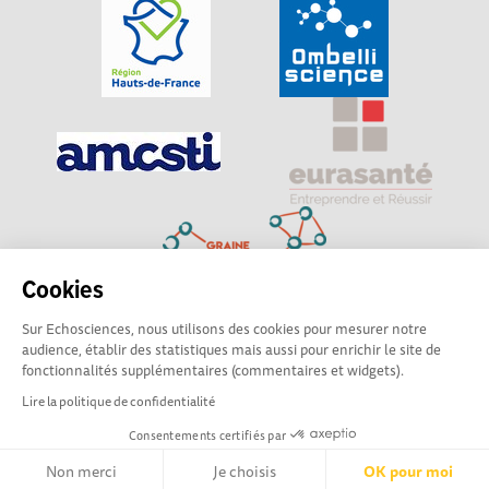
Cookies
Sur Echosciences, nous utilisons des cookies pour mesurer notre
Explorer, s’exprimer, rentrer en contact : Echosciences
audience, établir des statistiques mais aussi pour enrichir le site de
Hauts-de-France est le réseau social des amateurs de
fonctionnalités supplémentaires (commentaires et widgets).
sciences et de technologies du territoire
Lire la politique de confidentialité
Consentements certifiés par
Mentions légales
|
Politique de confidentialité
|
CGU
|
Ligne éditoriale
Non merci
Je choisis
OK pour moi