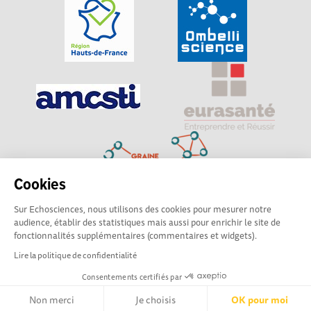
Cookies
Sur Echosciences, nous utilisons des cookies pour mesurer notre
Explorer, s’exprimer, rentrer en contact : Echosciences
audience, établir des statistiques mais aussi pour enrichir le site de
Hauts-de-France est le réseau social des amateurs de
fonctionnalités supplémentaires (commentaires et widgets).
sciences et de technologies du territoire
Lire la politique de confidentialité
Consentements certifiés par
Mentions légales
|
Politique de confidentialité
|
CGU
|
Ligne éditoriale
Non merci
Je choisis
OK pour moi