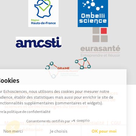
Cookies
Sur Echosciences, nous utilisons des cookies pour mesurer notre
Explorer, s’exprimer, rentrer en contact : Echosciences
audience, établir des statistiques mais aussi pour enrichir le site de
Hauts-de-France est le réseau social des amateurs de
fonctionnalités supplémentaires (commentaires et widgets).
sciences et de technologies du territoire
Lire la politique de confidentialité
Consentements certifiés par
Mentions légales
|
Politique de confidentialité
|
CGU
|
Ligne éditoriale
Non merci
Je choisis
OK pour moi