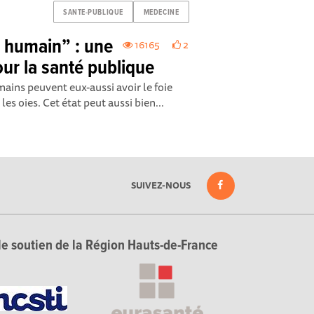
SANTE-PUBLIQUE
MEDECINE
s humain” : une
16165
2
ur la santé publique
mains peuvent eux-aussi avoir le foie
es oies. Cet état peut aussi bien...
SUIVEZ-NOUS
le soutien de la Région Hauts-de-France