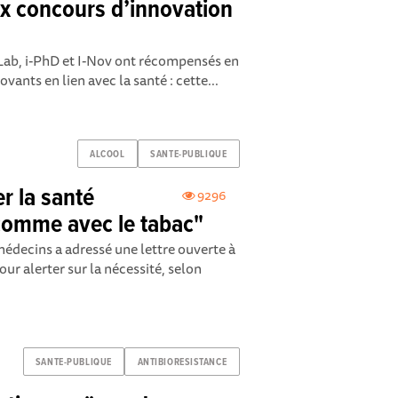
x concours d’innovation
-Lab, i-PhD et I-Nov ont récompensés en
ants en lien avec la santé : cette...
ALCOOL
SANTE-PUBLIQUE
er la santé
9296
r comme avec le tabac"
édecins a adressé une lettre ouverte à
our alerter sur la nécessité, selon
SANTE-PUBLIQUE
ANTIBIORESISTANCE