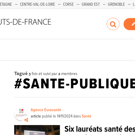
ETAGNE
CENTRE-VAL-DE-LOIRE
CORSE
GRAND EST
GRENOBLE
L
Tagué
5
fois et suivi par
2
membres
#SANTE-PUBLIQU
Agence Eurasanté
article
publié le
14/11/2024
dans
Santé
Six lauréats santé d