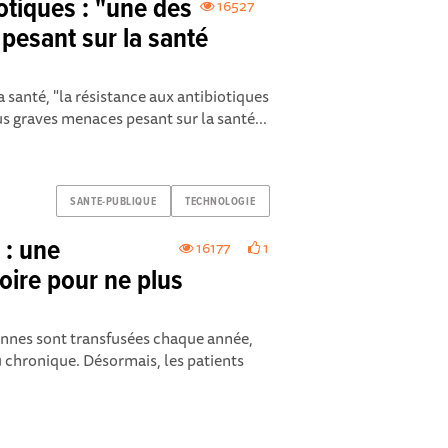
otiques : "une des
16527
pesant sur la santé
 santé, "la résistance aux antibiotiques
us graves menaces pesant sur la santé...
SANTE-PUBLIQUE
TECHNOLOGIE
 : une
16177
1
toire pour ne plus
nnes sont transfusées chaque année,
u chronique. Désormais, les patients