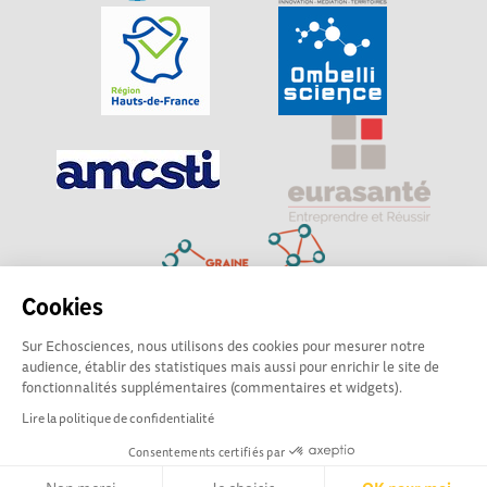
Cookies
Sur Echosciences, nous utilisons des cookies pour mesurer notre
Explorer, s’exprimer, rentrer en contact : Echosciences
audience, établir des statistiques mais aussi pour enrichir le site de
Hauts-de-France est le réseau social des amateurs de
fonctionnalités supplémentaires (commentaires et widgets).
sciences et de technologies du territoire
Lire la politique de confidentialité
Consentements certifiés par
Mentions légales
|
Politique de confidentialité
|
CGU
|
Ligne éditoriale