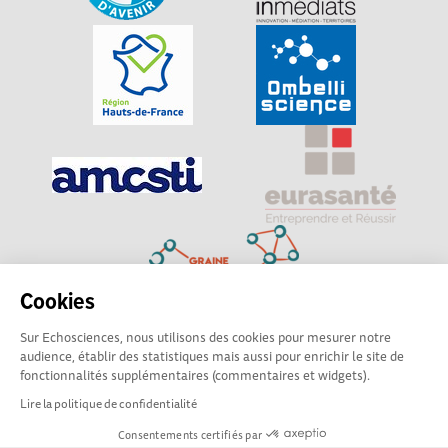
Cookies
Sur Echosciences, nous utilisons des cookies pour mesurer notre
Explorer, s’exprimer, rentrer en contact : Echosciences
audience, établir des statistiques mais aussi pour enrichir le site de
Hauts-de-France est le réseau social des amateurs de
fonctionnalités supplémentaires (commentaires et widgets).
sciences et de technologies du territoire
Lire la politique de confidentialité
Consentements certifiés par
Mentions légales
|
Politique de confidentialité
|
CGU