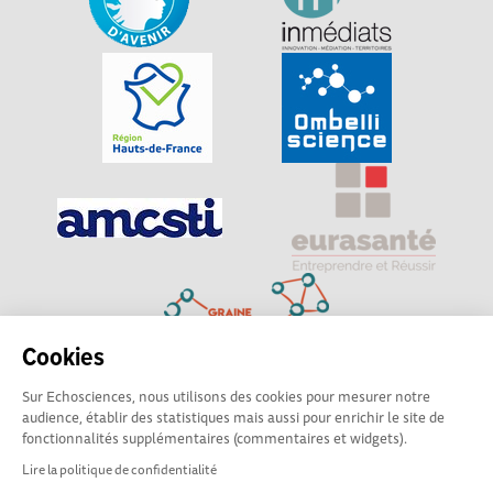
Cookies
Sur Echosciences, nous utilisons des cookies pour mesurer notre
Explorer, s’exprimer, rentrer en contact : Echosciences
audience, établir des statistiques mais aussi pour enrichir le site de
Hauts-de-France est le réseau social des amateurs de
fonctionnalités supplémentaires (commentaires et widgets).
sciences et de technologies du territoire
Lire la politique de confidentialité