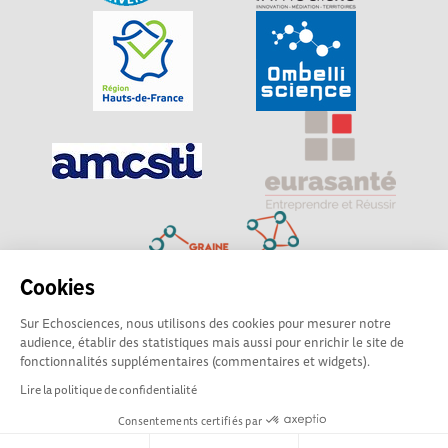
Cookies
Sur Echosciences, nous utilisons des cookies pour mesurer notre
Explorer, s’exprimer, rentrer en contact : Echosciences
audience, établir des statistiques mais aussi pour enrichir le site de
Hauts-de-France est le réseau social des amateurs de
fonctionnalités supplémentaires (commentaires et widgets).
sciences et de technologies du territoire
Lire la politique de confidentialité
Consentements certifiés par
Mentions légales
|
Politique de confidentialité
|
CGU