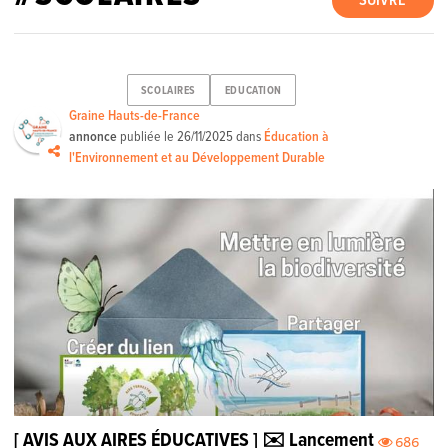
SUIVRE
SCOLAIRES
EDUCATION
Graine Hauts-de-France
annonce
publiée le
26/11/2025
dans
Éducation à
l'Environnement et au Développement Durable
[ AVIS AUX AIRES ÉDUCATIVES ] ✉️ Lancement
686