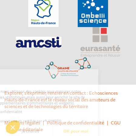
ies
osciences, nous utilisons des cookies pour mesurer notre
Explorer, s’exprimer, rentrer en contact : Echosciences
e, établir des statistiques mais aussi pour enrichir le site de
Hauts-de-France est le réseau social des amateurs de
nnalités supplémentaires (commentaires et widgets).
sciences et de technologies du territoire
politique de confidentialité
Consentements certifiés par
Mentions légales
|
Politique de confidentialité
|
CGU
|
Ligne éditoriale
n merci
Je choisis
OK pour moi