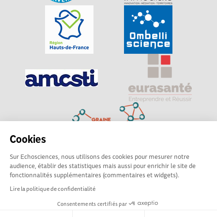
Cookies
Sur Echosciences, nous utilisons des cookies pour mesurer notre
Explorer, s’exprimer, rentrer en contact : Echosciences
audience, établir des statistiques mais aussi pour enrichir le site de
Hauts-de-France est le réseau social des amateurs de
fonctionnalités supplémentaires (commentaires et widgets).
sciences et de technologies du territoire
Lire la politique de confidentialité
Consentements certifiés par
Mentions légales
|
Politique de confidentialité
|
CGU