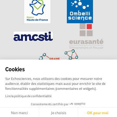
Cookies
Sur Echosciences, nous utilisons des cookies pour mesurer notre
Explorer, s’exprimer, rentrer en contact : Echosciences
audience, établir des statistiques mais aussi pour enrichir le site de
Hauts-de-France est le réseau social des amateurs de
fonctionnalités supplémentaires (commentaires et widgets).
sciences et de technologies du territoire
Lire la politique de confidentialité
Consentements certifiés par
Mentions légales
|
Politique de confidentialité
|
CGU
|
Ligne éditoriale
Non merci
Je choisis
OK pour moi