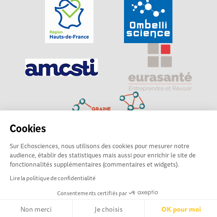
Cookies
Sur Echosciences, nous utilisons des cookies pour mesurer notre
Explorer, s’exprimer, rentrer en contact : Echosciences
audience, établir des statistiques mais aussi pour enrichir le site de
Hauts-de-France est le réseau social des amateurs de
fonctionnalités supplémentaires (commentaires et widgets).
sciences et de technologies du territoire
Lire la politique de confidentialité
Consentements certifiés par
Mentions légales
|
Politique de confidentialité
|
CGU
|
Ligne éditoriale
Non merci
Je choisis
OK pour moi