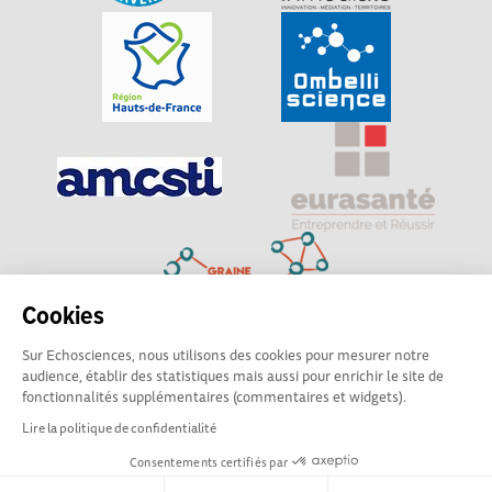
Cookies
Sur Echosciences, nous utilisons des cookies pour mesurer notre
Explorer, s’exprimer, rentrer en contact : Echosciences
audience, établir des statistiques mais aussi pour enrichir le site de
Hauts-de-France est le réseau social des amateurs de
fonctionnalités supplémentaires (commentaires et widgets).
sciences et de technologies du territoire
Lire la politique de confidentialité
Consentements certifiés par
Mentions légales
|
Politique de confidentialité
|
CGU