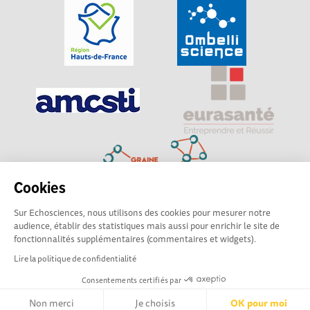
Cookies
Sur Echosciences, nous utilisons des cookies pour mesurer notre
Explorer, s’exprimer, rentrer en contact : Echosciences
audience, établir des statistiques mais aussi pour enrichir le site de
Hauts-de-France est le réseau social des amateurs de
fonctionnalités supplémentaires (commentaires et widgets).
sciences et de technologies du territoire
Lire la politique de confidentialité
Consentements certifiés par
Mentions légales
|
Politique de confidentialité
|
CGU
|
Ligne éditoriale
Non merci
Je choisis
OK pour moi