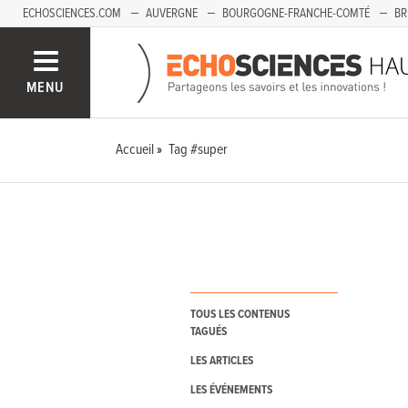
ECHOSCIENCES.COM
AUVERGNE
BOURGOGNE-FRANCHE-COMTÉ
BR
PAYS-DE-LA-LOIRE
SAVOIE MONT-BLANC
SUD-PACA
MENU
Accueil
Tag #super
TOUS LES CONTENUS
TAGUÉS
LES ARTICLES
LES ÉVÉNEMENTS