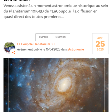
Venez assister à un moment astronomique historique au sein
du Planétarium 10K-3D de #LaCoupole : la diffusion en
quasi-direct des toutes premières...
ESPACE
UNIVERS
AVR.
25
La Coupole Planétarium 3D
événement
publié le
15/04/2025
dans
Astronomie
2025