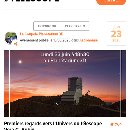
SUIVRE
ASTRONOMIE
PLANETARIUM
JUIN
23
La Coupole Planétarium 3D
événement
publié le
16/06/2025
dans
Astronomie
2025
Premiers regards vers l’Univers du télescope
769
Vera-C.-Rubin