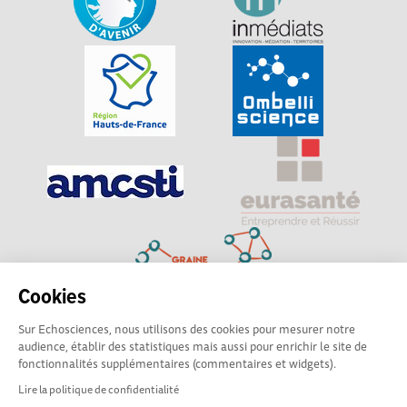
Cookies
Sur Echosciences, nous utilisons des cookies pour mesurer notre
Explorer, s’exprimer, rentrer en contact : Echosciences
audience, établir des statistiques mais aussi pour enrichir le site de
Hauts-de-France est le réseau social des amateurs de
fonctionnalités supplémentaires (commentaires et widgets).
sciences et de technologies du territoire
Lire la politique de confidentialité