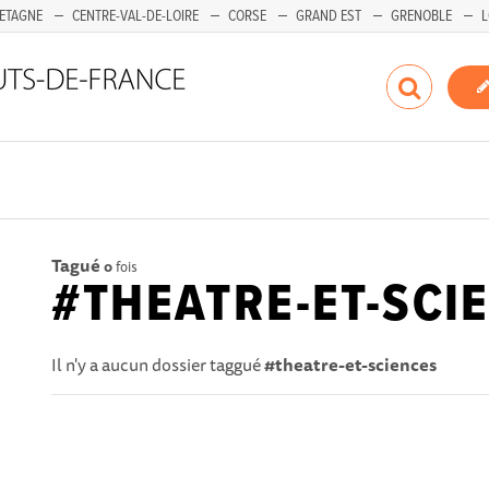
ETAGNE
CENTRE-VAL-DE-LOIRE
CORSE
GRAND EST
GRENOBLE
L
Tagué
0
fois
#THEATRE-ET-SCI
Il n'y a aucun dossier taggué
#theatre-et-sciences