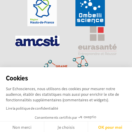
Cookies
Sur Echosciences, nous utilisons des cookies pour mesurer notre
Explorer, s’exprimer, rentrer en contact : Echosciences
audience, établir des statistiques mais aussi pour enrichir le site de
Hauts-de-France est le réseau social des amateurs de
fonctionnalités supplémentaires (commentaires et widgets).
sciences et de technologies du territoire
Lire la politique de confidentialité
Consentements certifiés par
Mentions légales
|
Politique de confidentialité
|
CGU
|
Ligne éditoriale
Non merci
Je choisis
OK pour moi