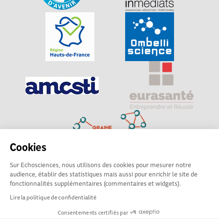
Cookies
Sur Echosciences, nous utilisons des cookies pour mesurer notre
Explorer, s’exprimer, rentrer en contact : Echosciences
audience, établir des statistiques mais aussi pour enrichir le site de
Hauts-de-France est le réseau social des amateurs de
fonctionnalités supplémentaires (commentaires et widgets).
sciences et de technologies du territoire
Lire la politique de confidentialité
Consentements certifiés par
Mentions légales
|
Politique de confidentialité
|
CGU