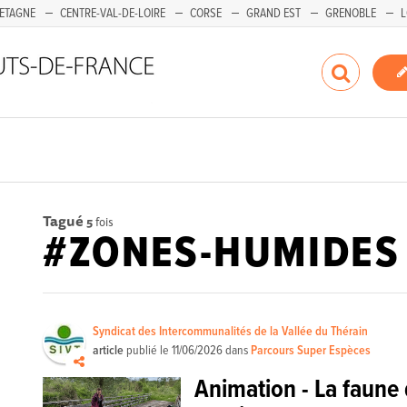
ETAGNE
CENTRE-VAL-DE-LOIRE
CORSE
GRAND EST
GRENOBLE
L
Tagué
5
fois
#ZONES-HUMIDES
Syndicat des Intercommunalités de la Vallée du Thérain
article
publié le
11/06/2026
dans
Parcours Super Espèces
Animation - La faune