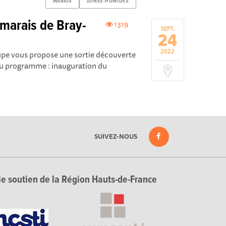
MARAIS
ZONES-HUMIDES
 marais de Bray-
1319
SEPT.
24
2022
pe vous propose une sortie découverte
u programme : inauguration du
SUIVEZ-NOUS
le soutien de la Région Hauts-de-France