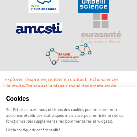
Explorer, s’exprimer, rentrer en contact : Echosciences
Hauts-de-France est le réseau social des amateurs de
sciences et de technologies du territoire
Cookies
Mentions légales
|
Politique de confidentialité
|
CGU
Sur Echosciences, nous utilisons des cookies pour mesurer notre
|
Ligne éditoriale
audience, établir des statistiques mais aussi pour enrichir le site de
fonctionnalités supplémentaires (commentaires et widgets).
Lire la politique de confidentialité