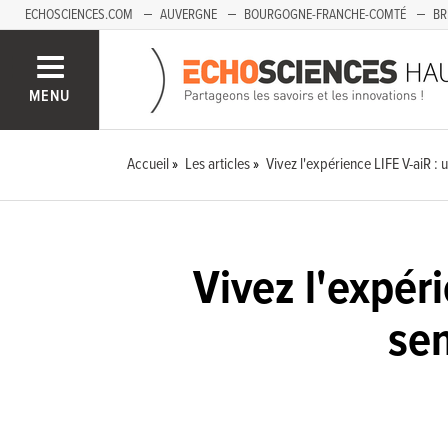
ECHOSCIENCES.COM
AUVERGNE
BOURGOGNE-FRANCHE-COMTÉ
BR
PAYS-DE-LA-LOIRE
SAVOIE MONT-BLANC
SUD-PACA
MENU
Accueil
Les articles
Vivez l'expérience LIFE V-aiR : u
Vivez l'expér
sen