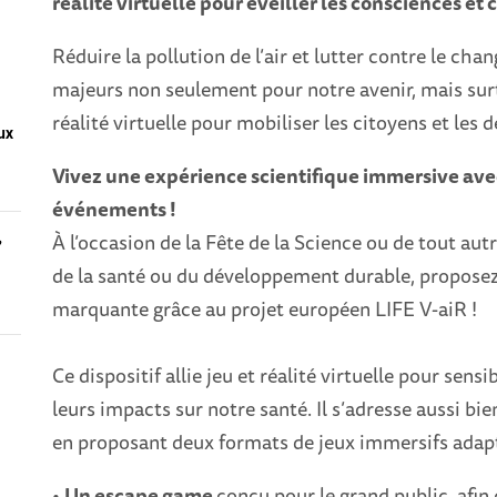
réalité virtuelle pour éveiller les consciences 
Réduire la pollution de l’air et lutter contre le c
majeurs non seulement pour notre avenir, mais surto
réalité virtuelle pour mobiliser les citoyens et les
ux
Vivez une expérience scientifique immersive avec
événements !
,
À l’occasion de la Fête de la Science ou de tout a
de la santé ou du développement durable, proposez
marquante grâce au projet européen LIFE V-aiR !
Ce dispositif allie jeu et réalité virtuelle pour sensibi
leurs impacts sur notre santé. Il s’adresse aussi bi
en proposant deux formats de jeux immersifs adapt
•
Un escape game
conçu pour le grand public, afin