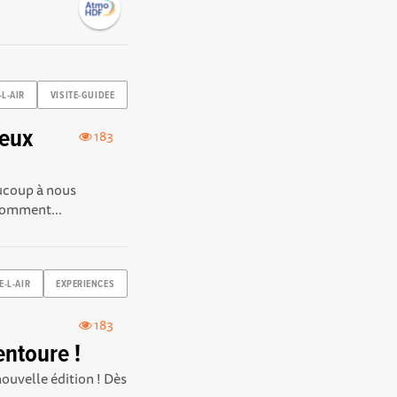
-L-AIR
VISITE-GUIDEE
ieux
183
aucoup à nous
 Comment...
E-L-AIR
EXPERIENCES
183
entoure !
ouvelle édition ! Dès