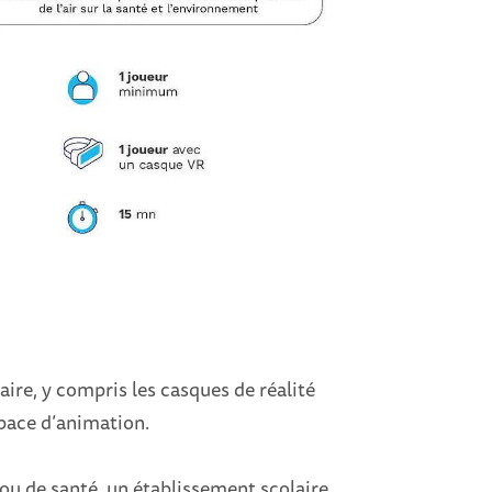
ire, y compris les casques de réalité
space d’animation.
u de santé, un établissement scolaire,