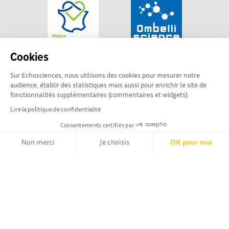
Cookies
Sur Echosciences, nous utilisons des cookies pour mesurer notre
audience, établir des statistiques mais aussi pour enrichir le site de
fonctionnalités supplémentaires (commentaires et widgets).
Lire la politique de confidentialité
Consentements certifiés par
Non merci
Je choisis
OK pour moi
Explorer, s’exprimer, rentrer en contact : Echosciences
Axeptio consent
Plateforme de Gestion du Consentement : Personnalisez vos Opt
Hauts-de-France est le réseau social des amateurs de
sciences et de technologies du territoire
Notre plateforme vous permet d'adapter et de gérer vos paramètr
Mentions légales
|
Politique de confidentialité
|
CGU
|
Ligne éditoriale