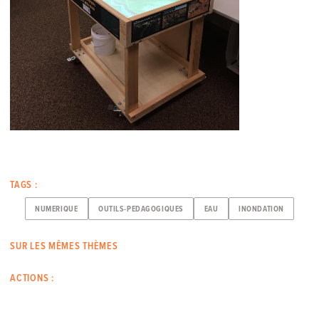
TAGS :
NUMERIQUE
OUTILS-PEDAGOGIQUES
EAU
INONDATION
SUR LES MÊMES THÈMES
ACTIONS :