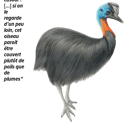
[…]
si on
le
regarde
d
’
un peu
loin, cet
oiseau
paroit
être
couvert
plutôt de
poils que
de
plumes
"