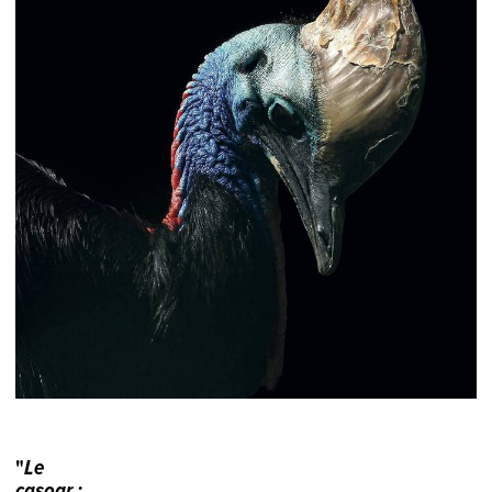
"
Le
casoar
: