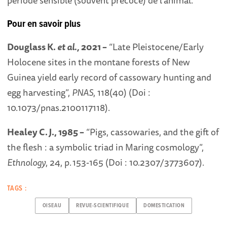
Pour en savoir plus
Douglass K.
et al.,
2021 –
“Late Pleistocene/Early
Holocene sites in the montane forests of New
Guinea yield early record of cassowary hunting and
egg harvesting”,
PNAS
, 118(40) (Doi :
10.1073/pnas.2100117118).
Healey C.
J., 1985 –
“Pigs, cassowaries, and the gift of
the flesh : a symbolic triad in Maring cosmology”,
Ethnology
, 24, p. 153-165 (Doi : 10.2307/3773607).
TAGS :
OISEAU
REVUE-SCIENTIFIQUE
DOMESTICATION