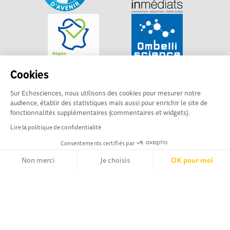
Cookies
Sur Echosciences, nous utilisons des cookies pour mesurer notre
audience, établir des statistiques mais aussi pour enrichir le site de
fonctionnalités supplémentaires (commentaires et widgets).
Lire la politique de confidentialité
Consentements certifiés par
Non merci
Je choisis
OK pour moi
Explorer, s’exprimer, rentrer en contact : Echosciences
Axeptio consent
Plateforme de Gestion du Consentement : Personnalisez vos Opt
Hauts-de-France est le réseau social des amateurs de
sciences et de technologies du territoire
Notre plateforme vous permet d'adapter et de gérer vos paramètr
Mentions légales
|
Politique de confidentialité
|
CGU