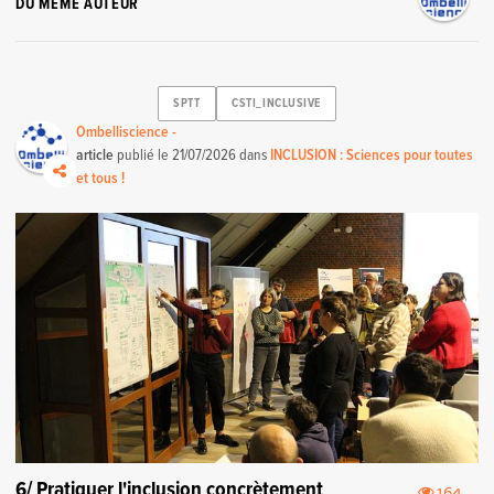
DU MÊME AUTEUR
SPTT
CSTI_INCLUSIVE
Ombelliscience -
article
publié le
21/07/2026
dans
INCLUSION : Sciences pour toutes
et tous !
6/ Pratiquer l'inclusion concrètement
164