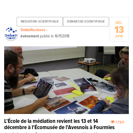
MEDIATION-SCIENTIFIQUE
DEMARCHE-SCIENTIFIQUE
DÉC.
13
Ombelliscience -
événement
publié le
16/11/2018
2018
L’École de la médiation revient les 13 et 14
1730
décembre à l’Écomusée de l’Avesnois à Fourmies