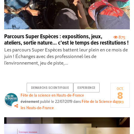
Parcours Super Espèces : expositions, jeux,
875
ateliers, sortie nature… c’est le temps des restitutions !
Les parcours Super Espèces battent leur plein en ce mois de
juin ! Échanges avec des professionnel·les de
l’environnement, jeu de piste,...
DEMARCHE-SCIENTIFIQUE
EXPERIENCE
OCT.
8
Fête de la science en Hauts-de-France
événement
publié le
22/07/2019
dans
Fête de la Science dans
2019
les Hauts-de-France