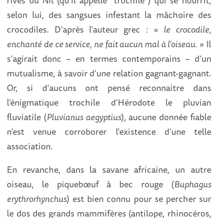
rives du Nil (qu’il appelle “trochile”) qui se nourrit,
selon lui, des sangsues infestant la mâchoire des
crocodiles. D’après l’auteur grec : «
le crocodile,
enchanté de ce service, ne fait aucun mal à l’oiseau.
» Il
s’agirait donc – en termes contemporains – d’un
mutualisme, à savoir d’une relation gagnant-gagnant.
Or, si d’aucuns ont pensé reconnaitre dans
l’énigmatique trochile d’Hérodote le pluvian
fluviatile (
Pluvianus aegyptius
), aucune donnée fiable
n’est venue corroborer l’existence d’une telle
association.
En revanche, dans la savane africaine, un autre
oiseau, le piquebœuf à bec rouge (
Buphagus
erythrorhynchus
) est bien connu pour se percher sur
le dos des grands mammifères (antilope, rhinocéros,