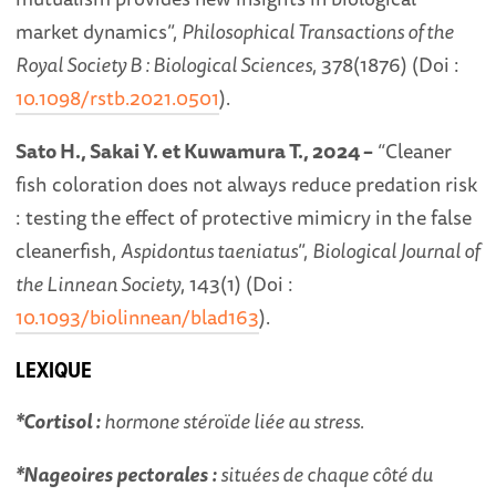
market dynamics”,
Philosophical Transactions of the
Royal Society B : Biological Sciences
, 378(1876) (Doi :
10.1098/rstb.2021.0501
).
Sato H., Sakai Y. et Kuwamura T., 2024 –
“Cleaner
fish coloration does not always reduce predation risk
: testing the effect of protective mimicry in the false
cleanerfish,
Aspidontus taeniatus
”,
Biological Journal of
the Linnean Society
, 143(1) (Doi :
10.1093/biolinnean/blad163
).
LEXIQUE
*Cortisol :
hormone stéroïde liée au stress.
*Nageoires pectorales :
situées de chaque côté du