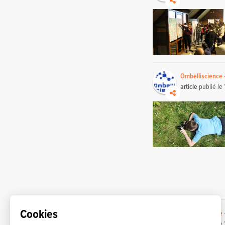
Ombelliscience 
article
publié le
Cookies
Ombelliscience 
article
publié le