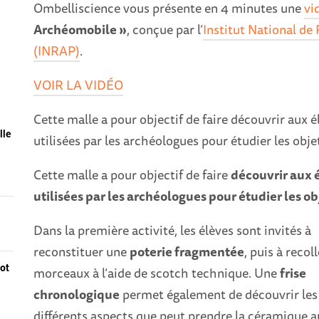
Ombelliscience vous présente en 4 minutes une
vi
Archéomobile »
, conçue par l’
Institut National d
(INRAP)
.
VOIR LA VIDÉO
Cette malle a pour objectif de faire découvrir aux 
lle
utilisées par les archéologues pour étudier les obj
Cette malle a pour objectif de faire
découvrir aux 
utilisées par les archéologues pour étudier les o
Dans la première activité, les élèves sont invités à
reconstituer une
poterie fragmentée
, puis à recoll
iot
morceaux à l’aide de scotch technique. Une
frise
chronologique
permet également de découvrir les
différents aspects que peut prendre la céramique au