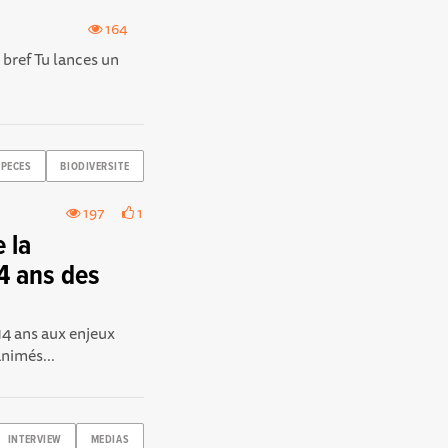
164
n bref Tu lances un
PECES
BIODIVERSITE
197
1
 la
14 ans des
14 ans aux enjeux
animés...
INTERVIEW
MEDIAS