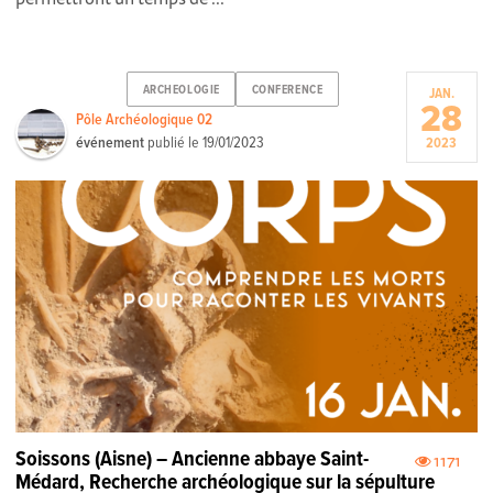
ARCHEOLOGIE
CONFERENCE
JAN.
28
Pôle Archéologique 02
événement
publié le
19/01/2023
2023
Soissons (Aisne) – Ancienne abbaye Saint-
1171
Médard, Recherche archéologique sur la sépulture