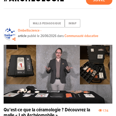
SUIVRE
MALLE-PEDAGOGIQUE
INRAP
Ombelliscience -
article
publié le
26/06/2026
dans
Communauté éducative
Qu’est-ce que la céramologie ? Découvrez la
174
malle « Lab Archéomobile »