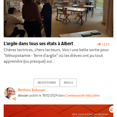
L'argile dans tous ses états à Albert
1337
Chères lectrices, chers lecteurs, Voici une belle sortie pour
"Mésopotamie - Terre d'argile" où les élèves ont pu tout
apprendre (ou presque) sur...
MESOPOTAMIE
ARGILE
Matthieu Bellanger
dossier
publié le
19/02/2024
dans
Communauté éducative