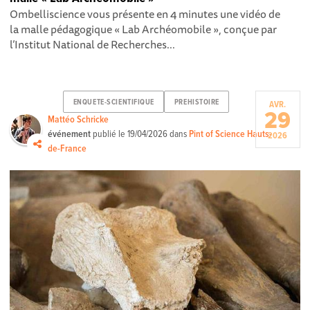
Ombelliscience vous présente en 4 minutes une vidéo de
la malle pédagogique « Lab Archéomobile », conçue par
l’Institut National de Recherches...
ENQUETE-SCIENTIFIQUE
PREHISTOIRE
AVR.
29
Mattéo Schricke
événement
publié le
19/04/2026
dans
Pint of Science Hauts-
2026
de-France