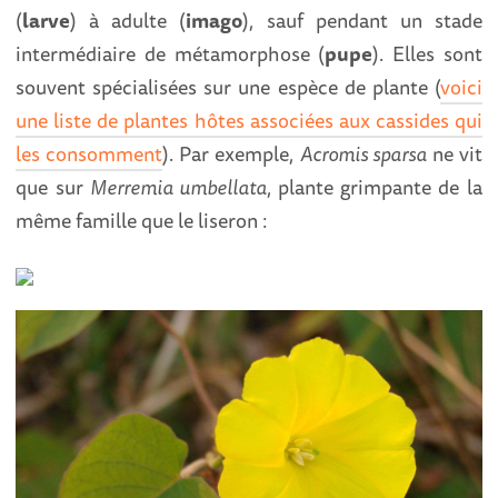
(
larve
) à adulte (
imago
), sauf pendant un stade
intermédiaire de métamorphose (
pupe
). Elles sont
souvent spécialisées sur une espèce de plante (
voici
une liste de plantes hôtes associées aux cassides qui
les consomment
). Par exemple,
Acromis sparsa
ne vit
que sur
Merremia umbellata
, plante grimpante de la
même famille que le liseron :