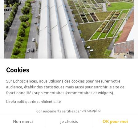
Cookies
Education populaire & Culture scientifique,
2434
1
technique et industrielle : journée d'échanges et de
Sur Echosciences, nous utilisons des cookies pour mesurer notre
pratiques
audience, établir des statistiques mais aussi pour enrichir le site de
Le Comité Régional des Associations d'Education Populaire
fonctionnalités supplémentaires (commentaires et widgets).
(CRAJEP) Hauts-de-France et Ombelliscience vous invitent à
Lire la politique de confidentialité
une journée d'échange de...
Consentements certifiés par
Non merci
Je choisis
OK pour moi
Axeptio consent
Plateforme de Gestion du Consentement : Personnalisez vos Opt