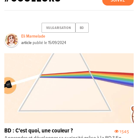
SUIVRE
VULGARISATION
BD
Eli Marmelade
article
publié le
15/09/2024
BD : C'est quoi, une couleur ?
1545
Apprendre et développer sa curiosité grâce à la BD ? En