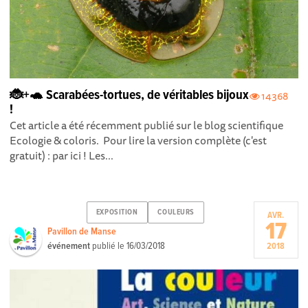
🐞+🐢 Scarabées-tortues, de véritables bijoux
14368
!
Cet article a été récemment publié sur le blog scientifique
Ecologie & coloris. Pour lire la version complète (c'est
gratuit) : par ici ! Les...
EXPOSITION
COULEURS
AVR.
17
Pavillon de Manse
événement
publié le
16/03/2018
2018