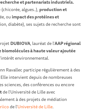
cherche et partenariats industriels.
e
(chicorée, algues..),
production et
ée, ou
impact des protéines et
ion, diabète), ses sujets de recherche sont
projet
DUBIOVA
, lauréat de l’
AAP régional
e biomolécules à haute valeur ajoutée
d’intérêt environnemental.
enn Ravallec participe régulièrement à des
s. Elle intervient depuis de nombreuses
 des sciences, des conférences ou encore
t
de l’Université de Lille avec
également à des projets de médiation
riico
de l’
Université de Lille
.