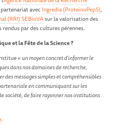
l’
Agence Nationale de la Recherche
n partenariat avec
Ingredia (ProteinoPepS)
,
nal (RRI) SEBioVA
sur la valorisation des
s rendus par des cultures pérennes.
que et la Fête de la Science ?
nstitue «
un moyen concret d’informer le
fiques dans nos domaines de recherche,
asser des messages simples et compréhensibles
t partenariale en communiquant sur les
 société, de faire rayonner nos institutions
e
.