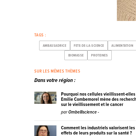
TAGS :
AMBASSADRICE
FETE-DE-LA-SCIENCE
ALIMENTATION
BIOMASSE
PROTEINES
SUR LES MÊMES THÈMES
Dans votre région :
Pourquoi nos cellules vieillissent-elles
Emilie Combemorel mène des recherc
sur le vieillissement et le cancer
par
Ombelliscience -
Comment les industriels valorisent les
effets de leurs produits sur la santé ?